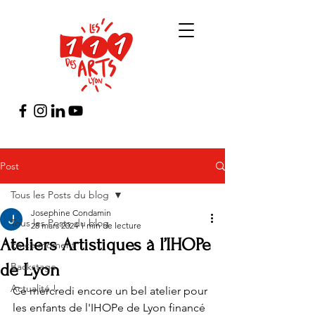
Post
Tous les Posts du blog
Josephine Condamin
Tous les Posts du blog
28 mars 2024
1 min de lecture
Ateliers Artistiques à l’IHOPe
En ce moment
de Lyon
Backstage
Actualité !
Ce mercredi encore un bel atelier pour 
les enfants de l'IHOPe de Lyon financé 