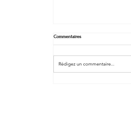
Commentaires
Rédigez un commentaire...
Héritage Gourmand
© 2019 par Les 111 des Arts Lyon