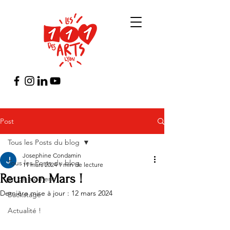
Post
Tous les Posts du blog
Josephine Condamin
Tous les Posts du blog
11 mars 2024
1 min de lecture
Reunion Mars !
En ce moment
Dernière mise à jour :
12 mars 2024
Backstage
Actualité !