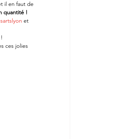
 il en faut de 
n quantité ! 
sartslyon
 et 
! 
s ces jolies 